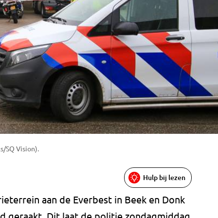
s/SQ Vision).
Hulp bij lezen
trieterrein aan de Everbest in Beek en Donk
 geraakt. Dit laat de politie zondagmiddag