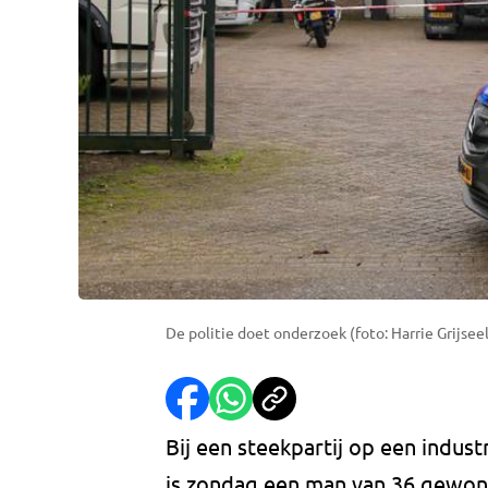
De politie doet onderzoek (foto: Harrie Grijseel
Bij een steekpartij op een indus
is zondag een man van 36 gewond