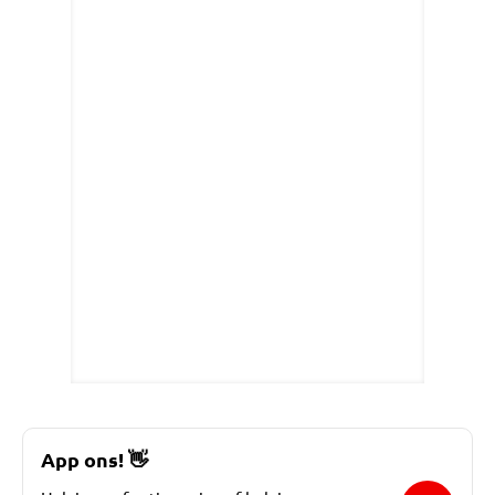
App ons!
👋