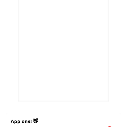
App ons!
👋