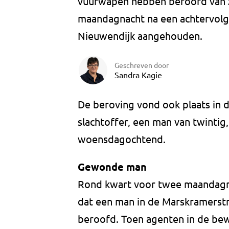
vuurwapen hebben beroofd van z
maandagnacht na een achtervolgi
Nieuwendijk aangehouden.
Geschreven door
Sandra Kagie
De beroving vond ook plaats in 
slachtoffer, een man van twintig,
woensdagochtend.
Gewonde man
Rond kwart voor twee maandagna
dat een man in de Marskramerstr
beroofd. Toen agenten in de bew