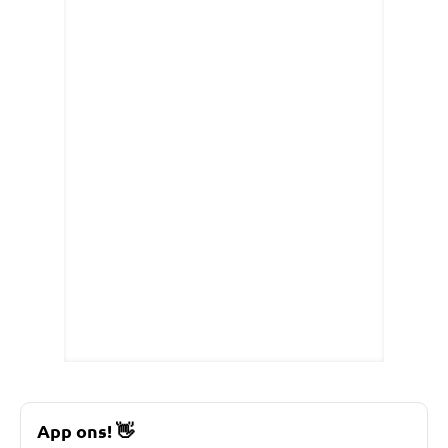
App ons!
👋