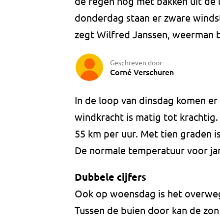
de regen nog met bakken uit de 
donderdag staan er zware winds
zegt Wilfred Janssen, weerman b
Geschreven door
Corné Verschuren
In de loop van dinsdag komen er
windkracht is matig tot krachtig.
55 km per uur. Met tien graden is
De normale temperatuur voor janu
Dubbele cijfers
Ook op woensdag is het overwege
Tussen de buien door kan de zon z