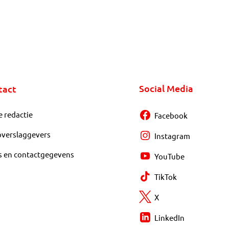
Social Media
tact
e redactie
Facebook
overslaggevers
Instagram
s en contactgegevens
YouTube
TikTok
X
LinkedIn