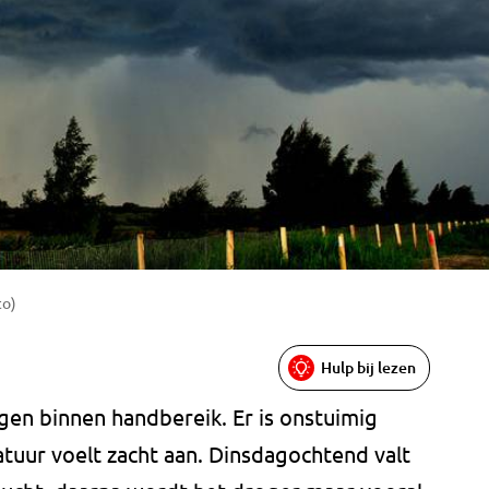
to)
Hulp bij lezen
en binnen handbereik. Er is onstuimig
uur voelt zacht aan. Dinsdagochtend valt