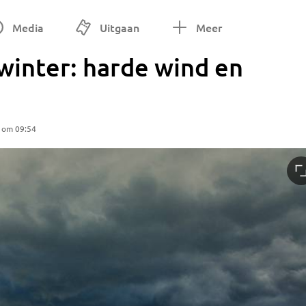
Media
Uitgaan
Meer
winter: harde wind en
1 om 09:54