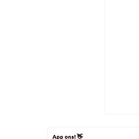
App ons!
👋