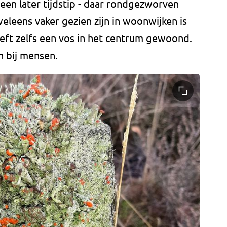
 een later tijdstip - daar rondgezworven
leens vaker gezien zijn in woonwijken is
eeft zelfs een vos in het centrum gewoond.
in bij mensen.