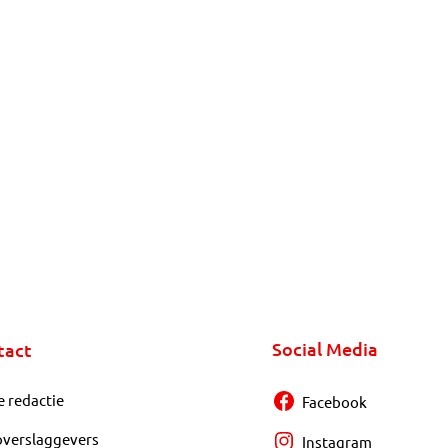
Social Media
tact
e redactie
Facebook
overslaggevers
Instagram