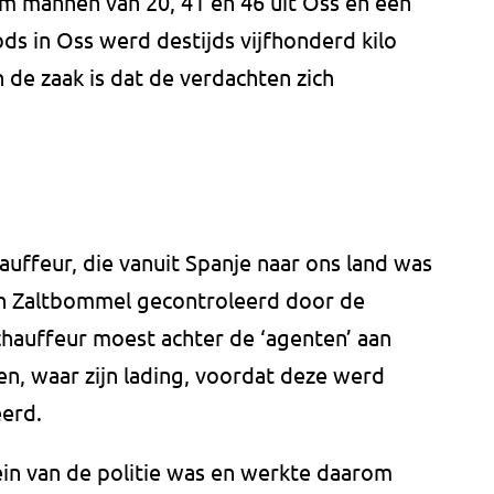
m mannen van 20, 41 en 46 uit Oss en een
ods in Oss werd destijds vijfhonderd kilo
de zaak is dat de verdachten zich
uffeur, die vanuit Spanje naar ons land was
in Zaltbommel gecontroleerd door de
e chauffeur moest achter de ‘agenten’ aan
en, waar zijn lading, voordat deze werd
erd.
ein van de politie was en werkte daarom