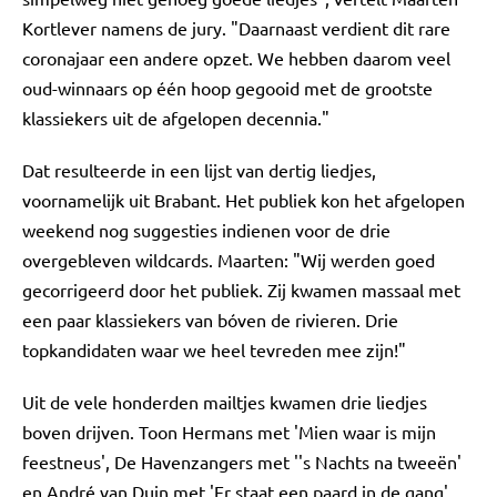
Kortlever namens de jury. "Daarnaast verdient dit rare
coronajaar een andere opzet. We hebben daarom veel
oud-winnaars op één hoop gegooid met de grootste
klassiekers uit de afgelopen decennia."
Dat resulteerde in een lijst van dertig liedjes,
voornamelijk uit Brabant. Het publiek kon het afgelopen
weekend nog suggesties indienen voor de drie
overgebleven wildcards. Maarten: "Wij werden goed
gecorrigeerd door het publiek. Zij kwamen massaal met
een paar klassiekers van bóven de rivieren. Drie
topkandidaten waar we heel tevreden mee zijn!"
Uit de vele honderden mailtjes kwamen drie liedjes
boven drijven. Toon Hermans met 'Mien waar is mijn
feestneus', De Havenzangers met ''s Nachts na tweeën'
en André van Duin met 'Er staat een paard in de gang'.