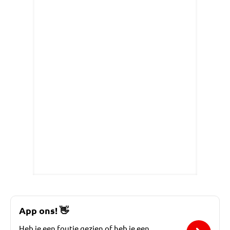
App ons!
👋
Heb je een foutje gezien of heb je een