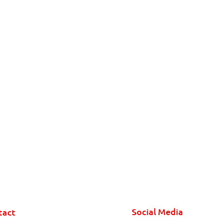
Social Media
tact