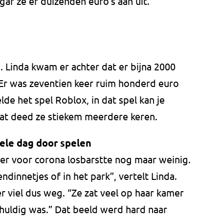
af ze er duizenden euro’s aan uit.
. Linda kwam er achter dat er bijna 2000
“Er was zeventien keer ruim honderd euro
de het spel Roblox, in dat spel kan je
at deed ze stiekem meerdere keren.
ele dag door spelen
 er voor corona losbarstte nog maar weinig.
endinnetjes of in het park”, vertelt Linda.
r viel dus weg. “Ze zat veel op haar kamer
schuldig was.” Dat beeld werd hard naar