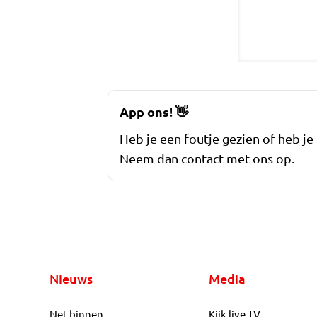
App ons!
👋
Heb je een foutje gezien of heb je
Neem dan contact met ons op.
Nieuws
Media
Net binnen
Kijk live TV