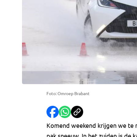
Foto: Omroep Brabant
Komend weekend krijgen we te m
pak sneeuw. In het zuiden is de k