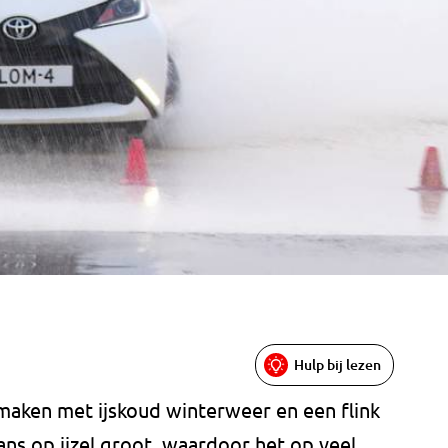
Hulp bij lezen
aken met ijskoud winterweer en een flink
ans op ijzel groot, waardoor het op veel