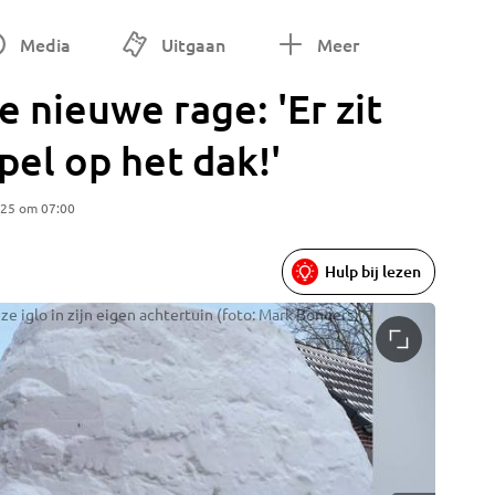
Media
Uitgaan
Meer
e nieuwe rage: 'Er zit
pel op het dak!'
025 om 07:00
Hulp bij lezen
e iglo in zijn eigen achtertuin (foto: Mark Bongers).
Ook in R