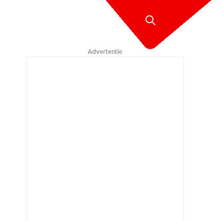
Advertentie
ijen verrees afgelopen weekend een iglo (foto: Willy van de Wiel).