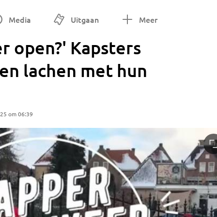
Media
Uitgaan
Meer
er open?' Kapsters
ten lachen met hun
025 om 06:39