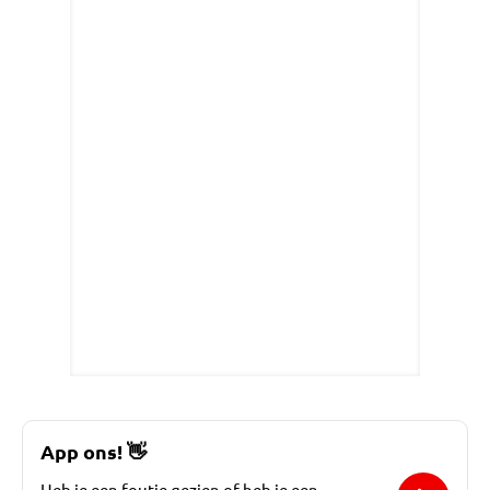
App ons!
👋
Heb je een foutje gezien of heb je een