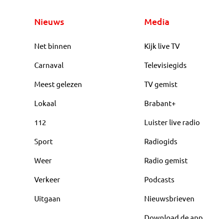
Nieuws
Media
Net binnen
Kijk live TV
Carnaval
Televisiegids
Meest gelezen
TV gemist
Lokaal
Brabant+
112
Luister live radio
Sport
Radiogids
Weer
Radio gemist
Verkeer
Podcasts
Uitgaan
Nieuwsbrieven
Download de app