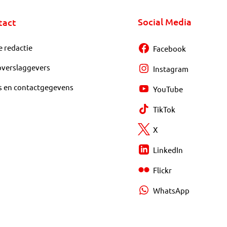
Social Media
tact
e redactie
Facebook
overslaggevers
Instagram
s en contactgegevens
YouTube
TikTok
X
LinkedIn
Flickr
WhatsApp