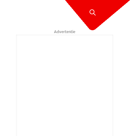
Advertentie
akt corona lamlendigheid onder jongeren aan met boogschieten, klim