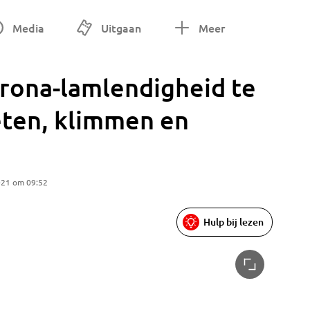
Media
Uitgaan
Meer
rona-lamlendigheid te
eten, klimmen en
021 om 09:52
Hulp bij lezen
Altena p