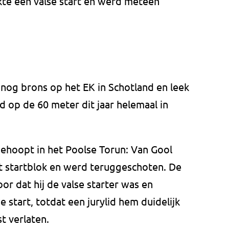
akte een valse start en werd meteen
nog brons op het EK in Schotland en leek
 op de 60 meter dit jaar helemaal in
gehoopt in het Poolse Torun: Van Gool
et startblok en werd teruggeschoten. De
oor dat hij de valse starter was en
 start, totdat een jurylid hem duidelijk
t verlaten.