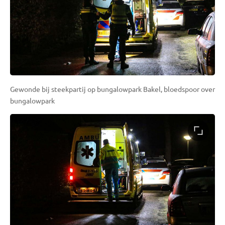
Gewonde bij steekpartij op bungalowpark Bakel, bloedspoor over
bungalowpark