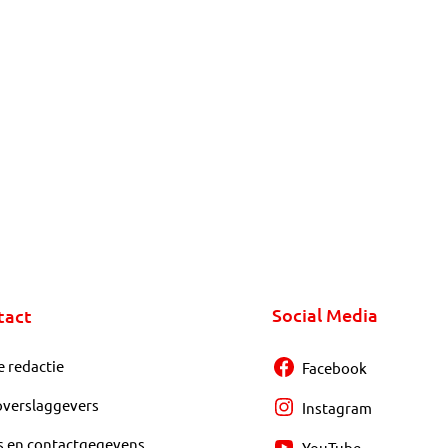
Social Media
tact
e redactie
Facebook
overslaggevers
Instagram
s en contactgegevens
YouTube