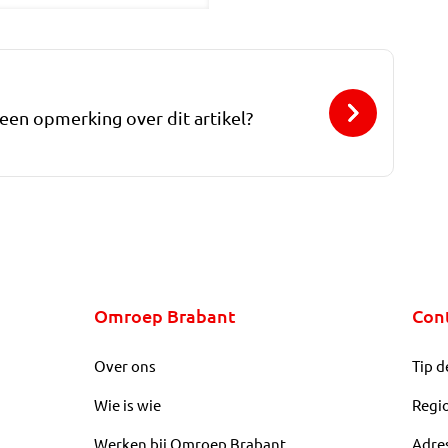
 een opmerking over dit artikel?
Omroep Brabant
Con
Over ons
Tip d
Wie is wie
Regi
Werken bij Omroep Brabant
Adre