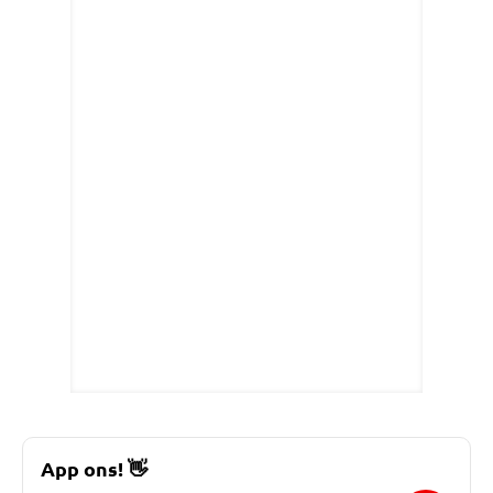
App ons!
👋