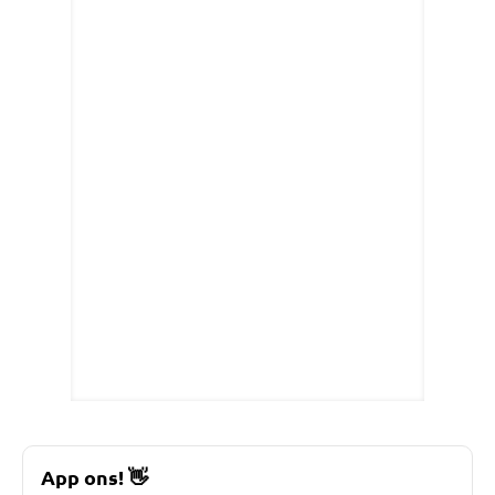
App ons!
👋