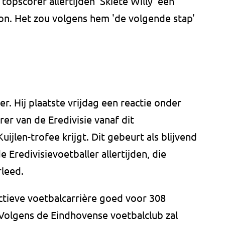
topscorer allertijden 'Skiete Willy' een
dion. Het zou volgens hem 'de volgende stap'
r. Hij plaatste vrijdag een reactie onder
er van de Eredivisie vanaf dit
uijlen-trofee krijgt. Dit gebeurt als blijvend
Eredivisievoetballer allertijden, die
rleed.
actieve voetbalcarrière goed voor 308
 Volgens de Eindhovense voetbalclub zal