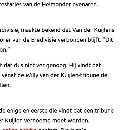
prestaties van de Helmonder evenaren.
edivisie, maakte bekend dat Van der Kuijlens
rer van de Eredivisie verbonden blijft. "Dit
on."
 dat dus niet ver genoeg. Hij vindt dat
anaf de Willy van der Kuijlen-tribune de
len.
de enige en eerste die vindt dat een tribune
 der Kuijlen vernoemd moet worden.
n
online petitie
gestart. Die is zo'n