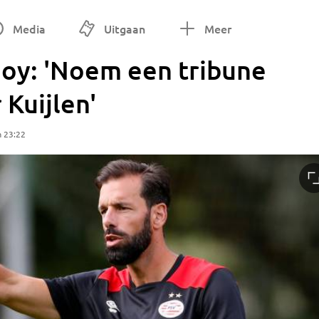
Media
Uitgaan
Meer
ooy: 'Noem een tribune
 Kuijlen'
m 23:22