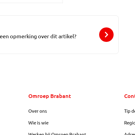
 een opmerking over dit artikel?
Omroep Brabant
Con
Over ons
Tip d
Wie is wie
Regi
Werken bij Omroep Brabant
Adre