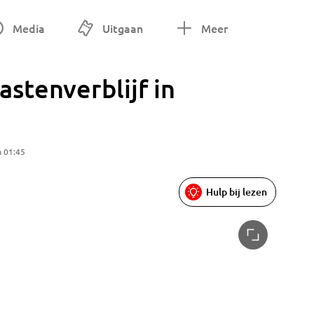
Media
Uitgaan
Meer
stenverblijf in
m 01:45
Hulp bij lezen
Foto: Ja