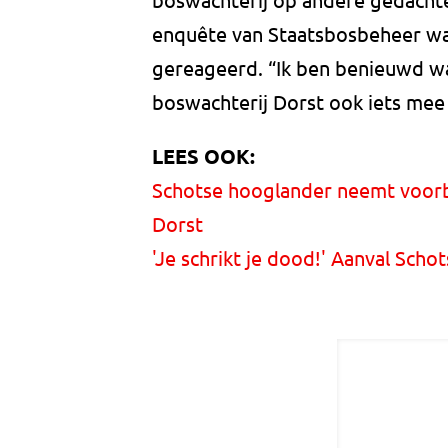
enquête van Staatsbosbeheer w
gereageerd. “Ik ben benieuwd wat
boswachterij Dorst ook iets me
LEES OOK:
Schotse hooglander neemt voorbi
Dorst
'Je schrikt je dood!' Aanval Sch