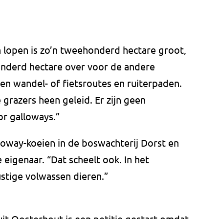
 lopen is zo’n tweehonderd hectare groot,
fhonderd hectare over voor de andere
gen wandel- of fietsroutes en ruiterpaden.
grazers heen geleid. Er zijn geen
r galloways.”
loway-koeien in de boswachterij Dorst en
de eigenaar. “Dat scheelt ook. In het
ustige volwassen dieren.”
it Oosterhout is een petitie gestart omdat