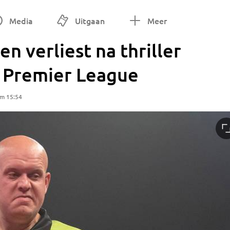
Media
Uitgaan
Meer
n verliest na thriller
n Premier League
om 15:54