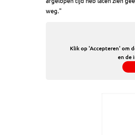
afgelopen tijd heb laten zien g
weg."
Klik op 'Accepteren' om 
en de 