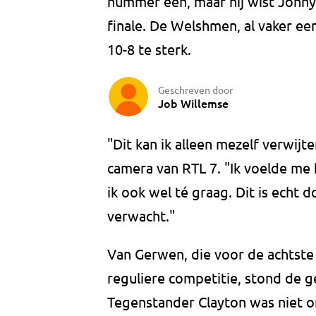
nummer één, maar hij wist Jonny C
finale. De Welshmen, al vaker e
10-8 te sterk.
Geschreven door
Job Willemse
"Dit kan ik alleen mezelf verwij
camera van RTL 7. "Ik voelde me 
ik ook wel té graag. Dit is echt
verwacht."
Van Gerwen, die voor de achtste 
reguliere competitie, stond de g
Tegenstander Clayton was niet on