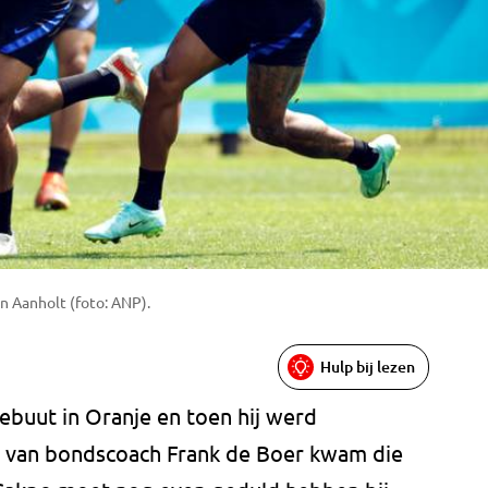
n Aanholt (foto: ANP).
Hulp bij lezen
 debuut in Oranje en toen hij werd
e van bondscoach Frank de Boer kwam die