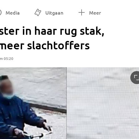
Media
Uitgaan
Meer
ter in haar rug stak,
meer slachtoffers
om 05:20