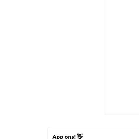
App ons!
👋