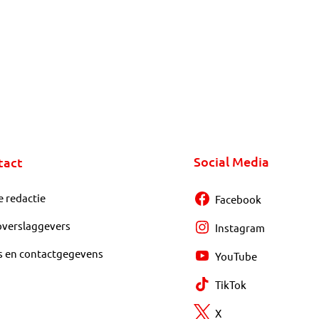
Social Media
tact
e redactie
Facebook
overslaggevers
Instagram
s en contactgegevens
YouTube
TikTok
X