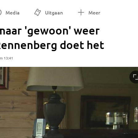
Media
Uitgaan
Meer
 maar 'gewoon' weer
 Rennenberg doet het
om 13:41