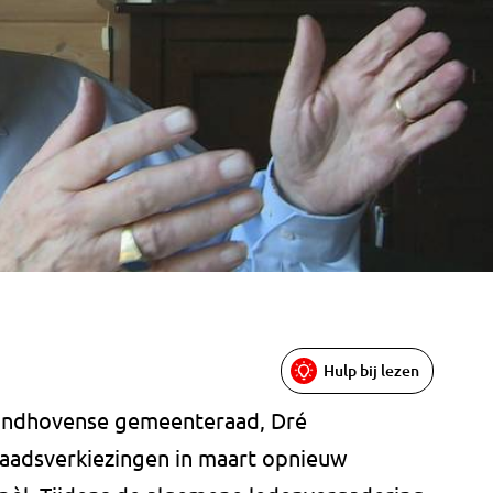
Hulp bij lezen
indhovense gemeenteraad, Dré
raadsverkiezingen in maart opnieuw