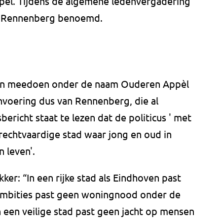
ppèl. Tijdens de algemene ledenvergadering
ge Rennenberg benoemd.
ngen meedoen onder de naam Ouderen Appèl
nvoering dus van Rennenberg, die al
bericht staat te lezen dat de politicus ' met
rechtvaardige stad waar jong en oud in
 leven'.
kker: “In een rijke stad als Eindhoven past
ambities past geen woningnood onder de
 een veilige stad past geen jacht op mensen