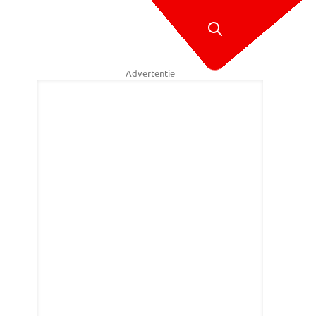
Advertentie
rco van den Broek, SQ Vision.