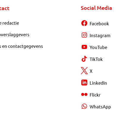
Social Media
tact
e redactie
Facebook
overslaggevers
Instagram
s en contactgegevens
YouTube
TikTok
X
LinkedIn
Flickr
WhatsApp