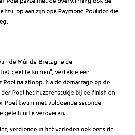
der Poel pakte met de overwinning ook de
le trui op aan zijn opa Raymond Poulidor die
oeg.
 van de Mûr-de-Bretagne de
 het geel te komen", vertelde een
 Poel na afloop. Na de demarrage op de
er Poel het huzarenstukje bij de finish en
der Poel kwam met voldoende seconden
 gele trui te veroveren.
der, verdiende in het verleden ook eens de