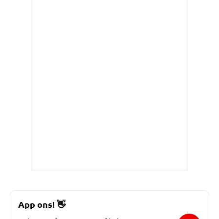
App ons!
👋