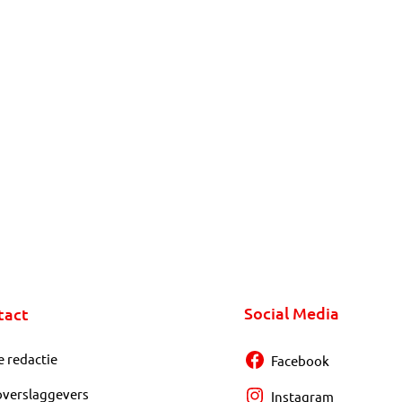
Social Media
tact
e redactie
Facebook
overslaggevers
Instagram