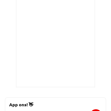
App ons!
👋