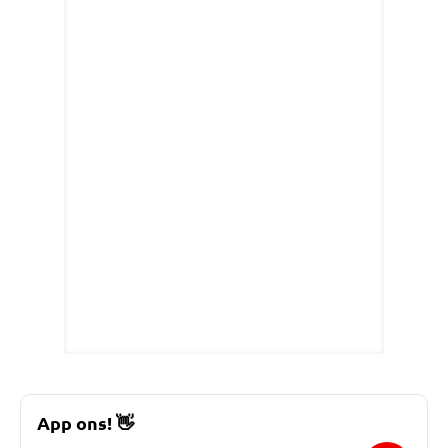
App ons!
👋