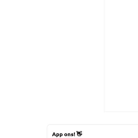
App ons!
👋