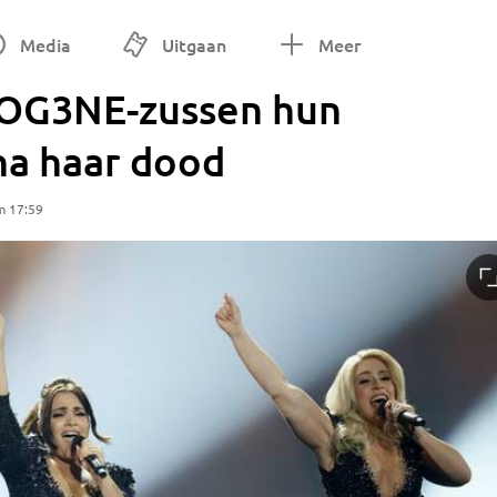
Media
Uitgaan
Meer
 OG3NE-zussen hun
na haar dood
m 17:59