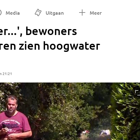
Media
Uitgaan
Meer
r...', bewoners
ren zien hoogwater
m 21:21