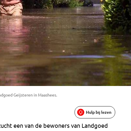
ndgoed Geijsteren in Maashees.
Hulp bij lezen
rzucht een van de bewoners van Landgoed