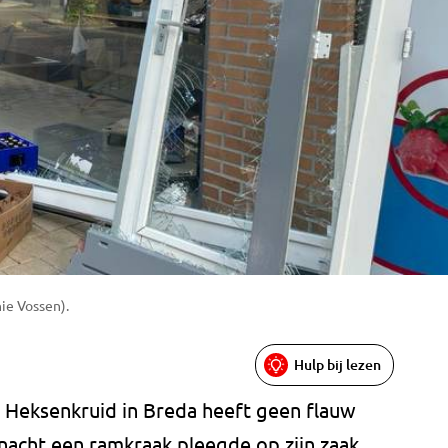
ie Vossen).
Hulp bij lezen
t Heksenkruid in Breda heeft geen flauw
cht een ramkraak pleegde op zijn zaak.