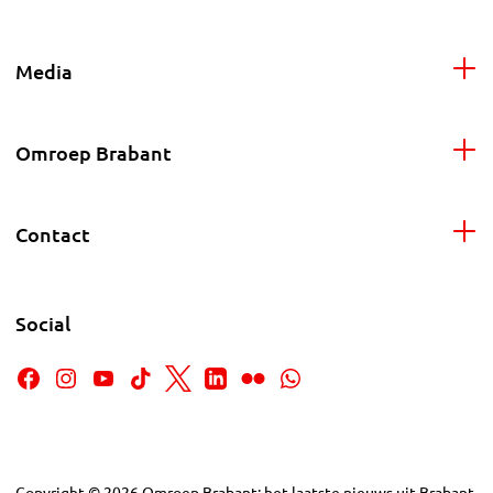
Media
Omroep Brabant
Contact
Social
Copyright
©
2026
Omroep Brabant: het laatste nieuws uit Brabant,