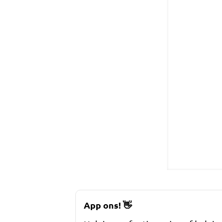
App ons!
👋