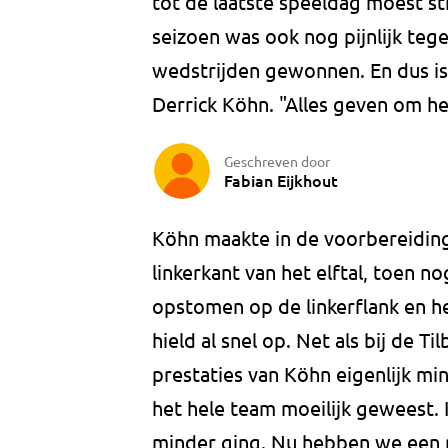
tot de laatste speeldag moest st
seizoen was ook nog pijnlijk te
wedstrijden gewonnen. En dus is e
Derrick Köhn. "Alles geven om he
Geschreven door
Fabian Eijkhout
Köhn maakte in de voorbereiding
linkerkant van het elftal, toen n
opstomen op de linkerflank en he
hield al snel op. Net als bij de 
prestaties van Köhn eigenlijk mi
het hele team moeilijk geweest.
minder ging. Nu hebben we een n