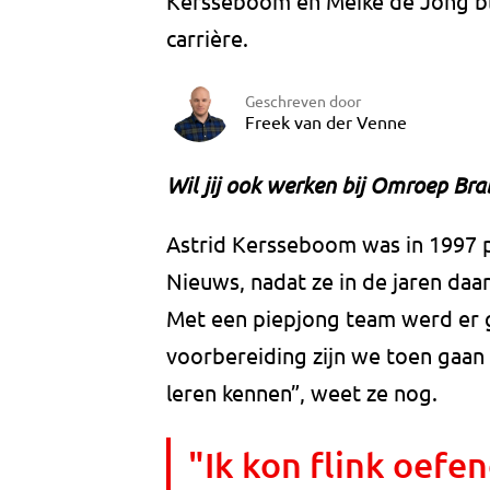
Kersseboom en Meike de Jong bl
carrière.
Geschreven door
Freek van der Venne
Wil jij ook werken bij Omroep Br
Astrid Kersseboom was in 1997 pr
Nieuws, nadat ze in de jaren daa
Met een piepjong team werd er g
voorbereiding zijn we toen gaan 
leren kennen”, weet ze nog.
"Ik kon flink oefen