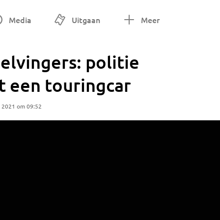
Media
Uitgaan
Meer
lvingers: politie
t een touringcar
r 2021 om 09:52