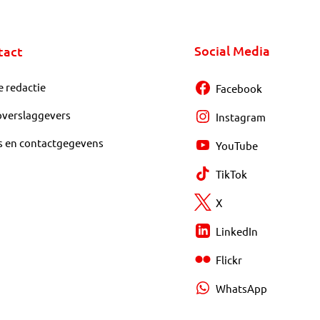
Social Media
tact
e redactie
Facebook
overslaggevers
Instagram
s en contactgegevens
YouTube
TikTok
X
LinkedIn
Flickr
WhatsApp