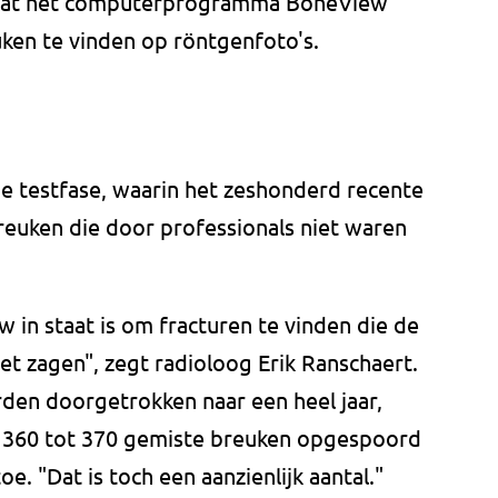
n dat het computerprogramma BoneView
uken te vinden op röntgenfoto's.
de testfase, waarin het zeshonderd recente
breuken die door professionals niet waren
w in staat is om fracturen te vinden die de
et zagen", zegt radioloog Erik Ranschaert.
den doorgetrokken naar een heel jaar,
ar 360 tot 370 gemiste breuken opgespoord
e. "Dat is toch een aanzienlijk aantal."