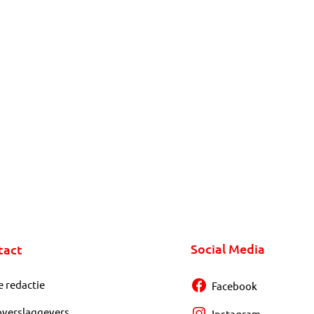
Social Media
tact
e redactie
Facebook
overslaggevers
Instagram