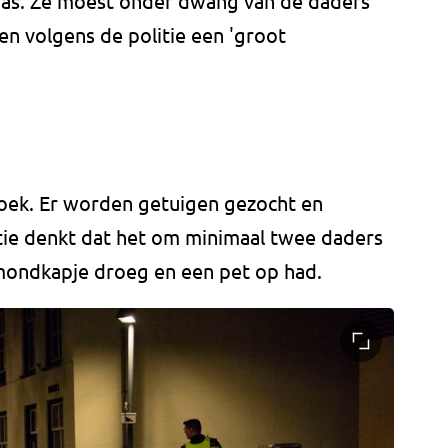
was. Ze moest onder dwang van de daders
n volgens de politie een 'groot
oek. Er worden getuigen gezocht en
tie denkt dat het om minimaal twee daders
 mondkapje droeg en een pet op had.