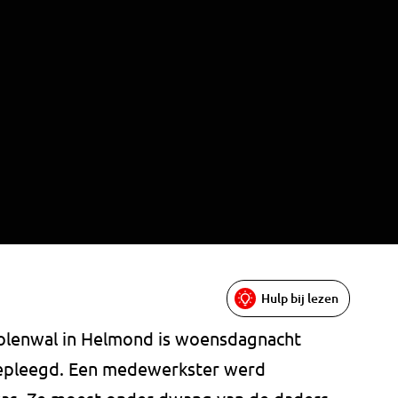
Hulp bij lezen
olenwal in Helmond is woensdagnacht
 gepleegd. Een medewerkster werd