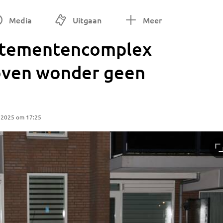
Media
Uitgaan
Meer
rtementencomplex
oven wonder geen
 2025 om 17:25