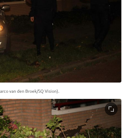
arco van den Broek/SQ Vision).