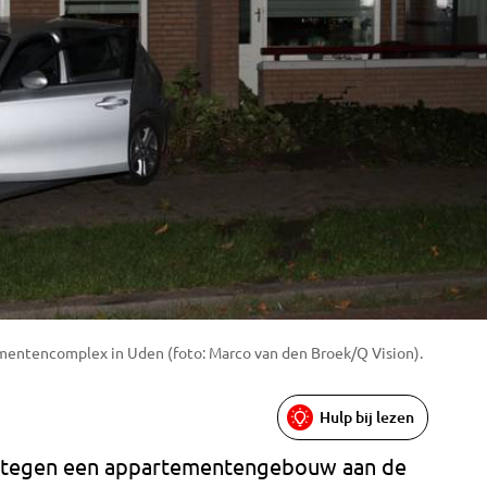
mentencomplex in Uden (foto: Marco van den Broek/Q Vision).
Hulp bij lezen
t tegen een appartementengebouw aan de