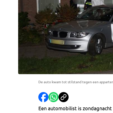
De auto kwam tot stilstand tegen een apparte
Een automobilist is zondagnach