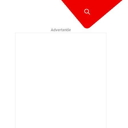
Advertentie
de editie van vorig jaar 'Connecting the Dots' was er geen wandelroute.