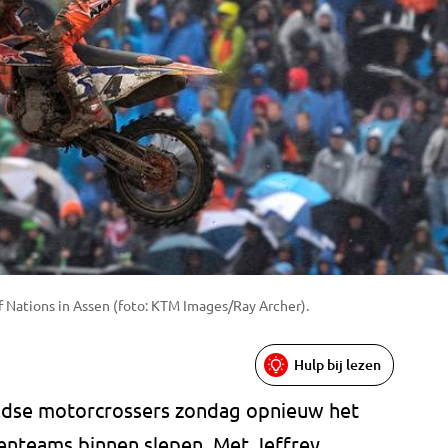
of Nations in Assen (foto: KTM Images/Ray Archer).
Hulp bij lezen
andse motorcrossers zondag opnieuw het
nteams binnen slepen. Met Jeffrey