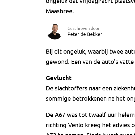
ongeluk dat vrijdagnacht plaats
Maasbree.
Geschreven door
Peter de Bekker
Bij dit ongeluk, waarbij twee au
gewond. Een van de auto's vatte
Gevlucht
De slachtoffers naar een ziekenhu
sommige betrokkenen na het ong
De A67 was tot twaalf uur helema
richting Venlo kreeg het advies o
A73 te nemen. Sinds kwart over t