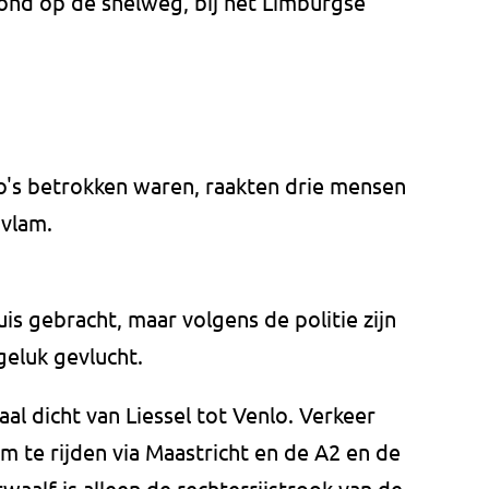
vond op de snelweg, bij het Limburgse
to's betrokken waren, raakten drie mensen
 vlam.
is gebracht, maar volgens de politie zijn
eluk gevlucht.
al dicht van Liessel tot Venlo. Verkeer
m te rijden via Maastricht en de A2 en de
waalf is alleen de rechterrijstrook van de