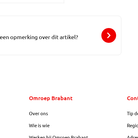
 een opmerking over dit artikel?
Omroep Brabant
Con
Over ons
Tip d
Wie is wie
Regi
Werken bij Omroep Brabant
Adre