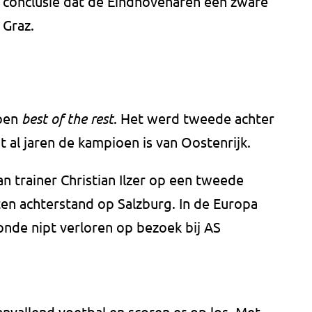
e conclusie dat de Eindhovenaren een zware
 Graz.
zoen
best of the rest
. Het werd tweede achter
 al jaren de kampioen is van Oostenrijk.
an trainer Christian Ilzer op een tweede
ten achterstand op Salzburg. In de Europa
onde nipt verloren op bezoek bij AS
anvallend voetbal en scoren er op los. Met