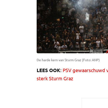
De harde kern van Sturm Graz (Foto: ANP)
LEES OOK
:
PSV gewaarschuwd vo
sterk Sturm Graz