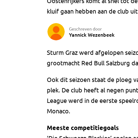
Oostenrijkers komt al snel tot d
kluif gaan hebben aan de club uit
Geschreven door
Yannick Wezenbeek
Sturm Graz werd afgelopen sei
grootmacht Red Bull Salzburg dat
Ook dit seizoen staat de ploeg v
plek. De club heeft al negen pun
League werd in de eerste speelr
Monaco.
Meeste competitiegoals
‘Die Schwoazn Blackies’ spelen a