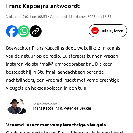
Frans Kapteijns antwoordt
3 oktober 2021 om 08:53 • Aangepast 11 oktober 2025 om 16:37
Hulp bij lezen
Boswachter Frans Kapteijns deelt wekelijks zijn kennis
van de natuur op de radio. Luisteraars kunnen vragen
insturen via
stuifmail@omroepbrabant.nl
. Dit keer
besteedt hij in Stuifmail aandacht aan parende
nachtvlinders, een vreemd insect met vampierachtige
vleugels en heksenboleten in een tuin.
Geschreven door
Frans Kapteijns
&
Peter de Bekker
Vreemd insect met vampierachtige vleugels
Op de openingsfoto van Floris Kimman zie je een insect