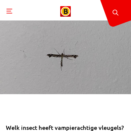
Welk insect heeft vampierachtige vleugels?